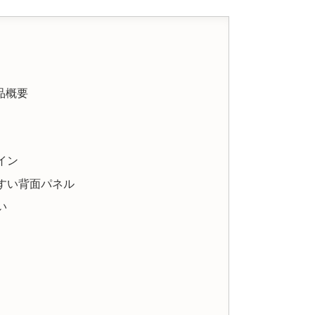
品概要
イン
すい背面パネル
い